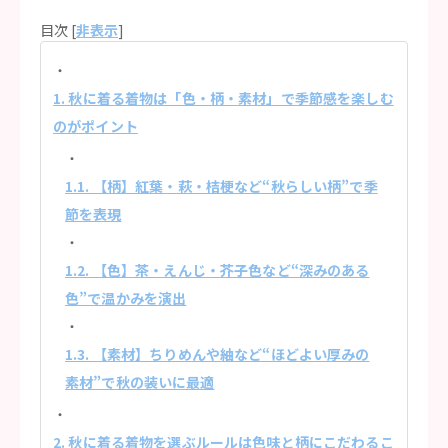
目次 [
非表示
]
1. 秋に着る着物は「色・柄・素材」で季節感を楽しむ
のがポイント
1.1. 【柄】紅葉・萩・桔梗など“秋らしい柄”で季
節を表現
1.2. 【色】茶・えんじ・芥子色など“深みのある
色”で温かみを演出
1.3. 【素材】ちりめんや紬など“ほどよい厚みの
素材”で秋の装いに最適
2. 秋に着る着物を選ぶルールは色味と柄にこだわるこ