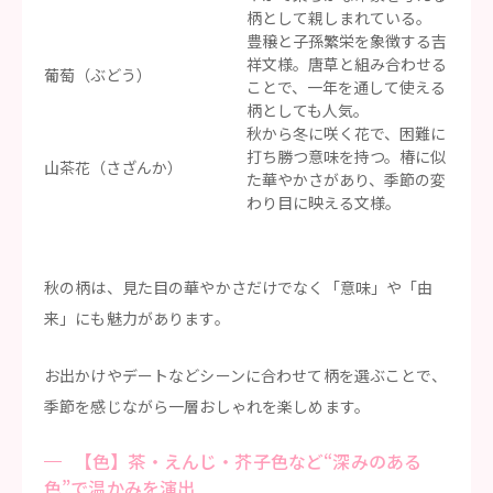
柄として親しまれている。
豊穣と子孫繁栄を象徴する吉
祥文様。唐草と組み合わせる
葡萄（ぶどう）
ことで、一年を通して使える
柄としても人気。
秋から冬に咲く花で、困難に
打ち勝つ意味を持つ。椿に似
山茶花（さざんか）
た華やかさがあり、季節の変
わり目に映える文様。
秋の柄は、見た目の華やかさだけでなく「意味」や「由
来」にも魅力があります。
お出かけやデートなどシーンに合わせて柄を選ぶことで、
季節を感じながら一層おしゃれを楽しめます。
【色】茶・えんじ・芥子色など“深みのある
色”で温かみを演出