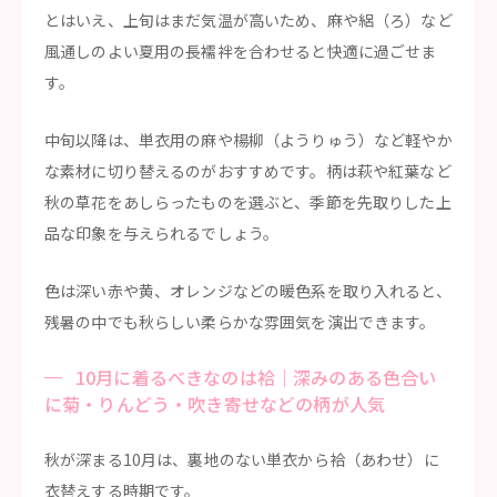
とはいえ、上旬はまだ気温が高いため、麻や絽（ろ）など
風通しのよい夏用の長襦袢を合わせると快適に過ごせま
す。
中旬以降は、単衣用の麻や楊柳（ようりゅう）など軽やか
な素材に切り替えるのがおすすめです。柄は萩や紅葉など
秋の草花をあしらったものを選ぶと、季節を先取りした上
品な印象を与えられるでしょう。
色は深い赤や黄、オレンジなどの暖色系を取り入れると、
残暑の中でも秋らしい柔らかな雰囲気を演出できます。
10月に着るべきなのは袷｜深みのある色合い
に菊・りんどう・吹き寄せなどの柄が人気
秋が深まる10月は、裏地のない単衣から袷（あわせ）に
衣替えする時期です。