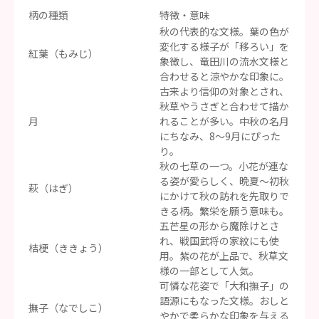
柄の種類
特徴・意味
秋の代表的な文様。葉の色が
変化する様子が「移ろい」を
紅葉（もみじ）
象徴し、竜田川の流水文様と
合わせると涼やかな印象に。
古来より信仰の対象とされ、
秋草やうさぎと合わせて描か
月
れることが多い。中秋の名月
にちなみ、8〜9月にぴった
り。
秋の七草の一つ。小花が連な
る姿が愛らしく、晩夏〜初秋
萩（はぎ）
にかけて秋の訪れを先取りで
きる柄。繁栄を願う意味も。
五芒星の形から魔除けとさ
れ、戦国武将の家紋にも使
桔梗（ききょう）
用。紫の花が上品で、秋草文
様の一部として人気。
可憐な花姿で「大和撫子」の
語源にもなった文様。おしと
撫子（なでしこ）
やかで柔らかな印象を与える