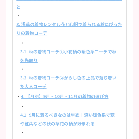
と
3. 浅草の着物レンタル花乃和服で着られる秋にぴった
りの着物コーデ
3.1. 秋の着物コーデ①小花柄の暖色系コーデで秋
を先取り
3.2. 秋の着物コーデ②からし色の上品で落ち着い
た大人コーデ
4. 【月別】9月・10月・11月の着物の選び方
4.1. 9月に着るべきなのは単衣｜深い暖色系で萩
や紅葉などの秋の草花の柄が好まれる