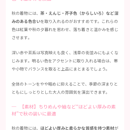
秋の着物には、
茶・えんじ・芥子色（からしいろ）など深
みのある色合い
を取り入れるのがおすすめです。これらの
色は紅葉や秋の夕暮れを思わせ、落ち着きと温かみを感じ
させます。
深い赤や茶系は写真映えも良く、浅草の街並みにもよくな
じみます。明るい色をアクセントに取り入れる場合は、帯
や小物でバランスを取ると上品にまとまるでしょう。
全体のトーンをやや暗めに抑えることで、季節の深まりと
ともにしっとりとした大人の雰囲気を演出できます。
【素材】ちりめんや紬など“ほどよい厚みの素
材”で秋の装いに最適
秋の着物には、
ほどよい厚みと柔らかな質感を持つ素材
が