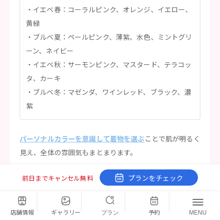
イエベ春：コーラルピンク、オレンジ、イエロー、
黄緑
ブルベ夏：ペールピンク、薄紫、水色、ミントグリ
ーン、ネイビー
イエベ秋：サーモンピンク、マスタード、テラコッ
タ、カーキ
ブルベ冬：マゼンダ、ワインレッド、ブラック、濃
紫
パーソナルカラーを意識して着物を選ぶ
ことで肌が明るく
見え、全体の雰囲気もまとまります。
体型・身長に合っている着物を選ぶ
プランをチェック
前日までキャンセル無料
着物を選ぶ際は、自分の体型・身長に合ったものを選ぶこ
店舗情報
ギャラリー
予約
プラン
MENU
とが大切です。