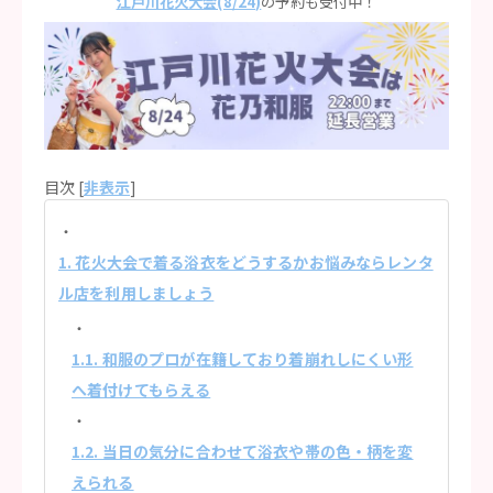
江戸川花火大会(8/24)
の予約も受付中！
目次 [
非表示
]
1. 花火大会で着る浴衣をどうするかお悩みならレンタ
ル店を利用しましょう
1.1. 和服のプロが在籍しており着崩れしにくい形
へ着付けてもらえる
1.2. 当日の気分に合わせて浴衣や帯の色・柄を変
えられる