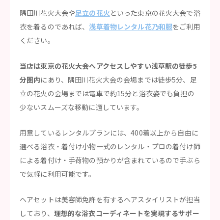
隅田川花火大会や
足立の花火
といった東京の花火大会で浴
衣を着るのであれば、
浅草着物レンタル花乃和服
をご利用
ください。
当店は東京の花火大会へアクセスしやすい浅草駅の徒歩5
分圏内
にあり、隅田川花火大会の会場までは徒歩5分、足
立の花火の会場までは電車で約15分と浴衣姿でも負担の
少ないスムーズな移動に適しています。
用意しているレンタルプランには、400着以上から自由に
選べる浴衣・着付け小物一式のレンタル・プロの着付け師
による着付け・手荷物の預かりが含まれているので手ぶら
で気軽に利用可能です。
ヘアセットは美容師免許を有するヘアスタイリストが担当
しており、
理想的な浴衣コーディネートを実現するサポー