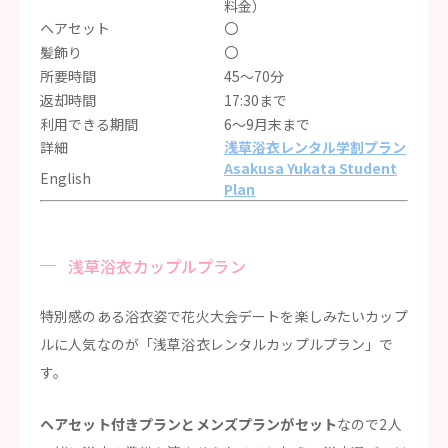
料金）
ヘアセット
〇
髪飾り
〇
所要時間
45〜70分
返却時間
17:30まで
利用できる期間
6〜9月末まで
詳細
浅草浴衣レンタル学割プラン
Asakusa Yukata Student
English
Plan
浅草浴衣カップルプラン
特別感のある浴衣姿で花火大会デートを楽しみたいカップ
ルに人気なのが「浅草浴衣レンタルカップルプラン」で
す。
ヘアセット付きプランとメンズプランがセット
なので2人