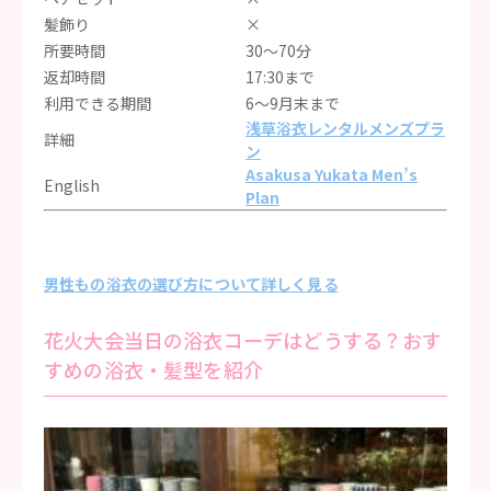
髪飾り
×
所要時間
30〜70分
返却時間
17:30まで
利用できる期間
6〜9月末まで
浅草浴衣レンタルメンズプラ
詳細
ン
Asakusa Yukata Men’s
English
Plan
男性もの浴衣の選び方について詳しく見る
花火大会当日の浴衣コーデはどうする？おす
すめの浴衣・髪型を紹介