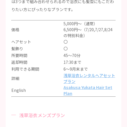
は3つまで組み合わせられるので浴衣にも髪型にもこだわ
りたい方にぴったりなプランです。
5,000円～（通常）
価格
6,500円～（7/20,7/27,8/24
の特別料金）
ヘアセット
〇
髪飾り
〇
所要時間
45〜70分
返却時間
17:30まで
利用できる期間
6〜9月末まで
浅草浴衣レンタルヘアセット
詳細
プラン
Asakusa Yukata Hair Set
English
Plan
浅草浴衣メンズプラン