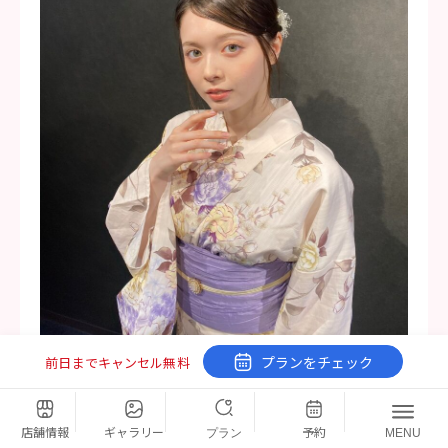
プランをチェック
前日までキャンセル無料
浴衣で定番の
大柄モチーフは時間帯を問わず映える華やか
店舗情報
ギャラリー
予約
プラン
MENU
さがある
ので、花火大会へ着るのにおすすめのデザインで