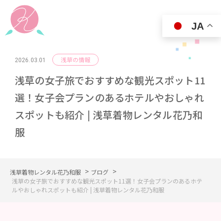
JA
浅草の情報
2026.03.01
浅草の女子旅でおすすめな観光スポット11
選！女子会プランのあるホテルやおしゃれ
スポットも紹介 | 浅草着物レンタル花乃和
服
>
>
浅草着物レンタル花乃和服
ブログ
浅草の女子旅でおすすめな観光スポット11選！女子会プランのあるホテ
ルやおしゃれスポットも紹介 | 浅草着物レンタル花乃和服