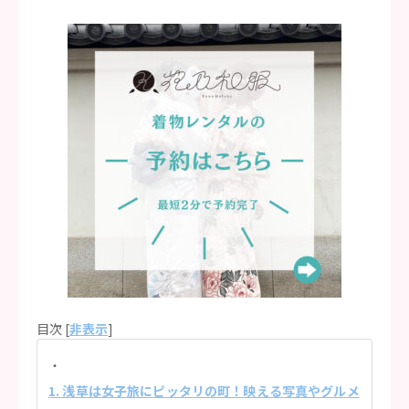
目次 [
非表示
]
1. 浅草は女子旅にピッタリの町！映える写真やグルメ