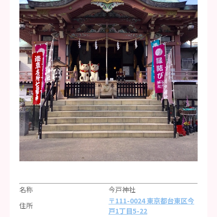
名称
今戸神社
〒111-0024 東京都台東区今
住所
戸1丁目5-22