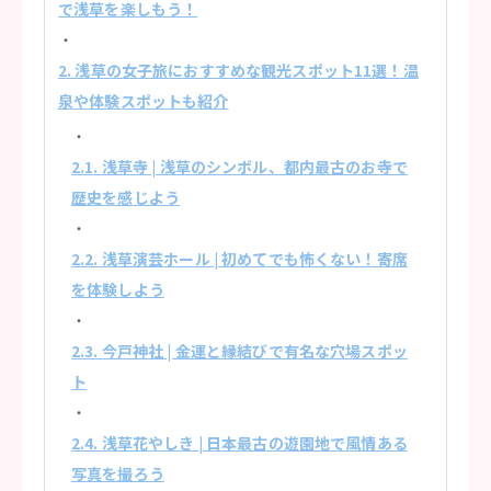
で浅草を楽しもう！
2. 浅草の女子旅におすすめな観光スポット11選！温
泉や体験スポットも紹介
2.1. 浅草寺 | 浅草のシンボル、都内最古のお寺で
歴史を感じよう
2.2. 浅草演芸ホール | 初めてでも怖くない！寄席
を体験しよう
2.3. 今戸神社 | 金運と縁結びで有名な穴場スポッ
ト
2.4. 浅草花やしき | 日本最古の遊園地で風情ある
写真を撮ろう