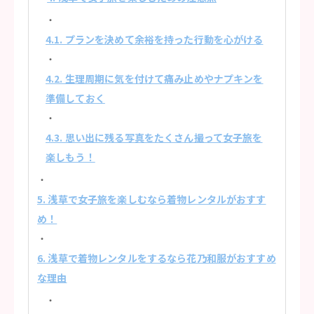
4.1. プランを決めて余裕を持った行動を心がける
4.2. 生理周期に気を付けて痛み止めやナプキンを
準備しておく
4.3. 思い出に残る写真をたくさん撮って女子旅を
楽しもう！
5. 浅草で女子旅を楽しむなら着物レンタルがおすす
め！
6. 浅草で着物レンタルをするなら花乃和服がおすすめ
な理由