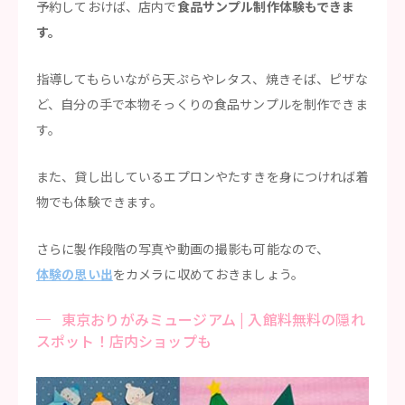
予約しておけば、店内で
食品サンプル制作体験もできま
す。
指導してもらいながら天ぷらやレタス、焼きそば、ピザな
ど、自分の手で本物そっくりの食品サンプルを制作できま
す。
また、貸し出しているエプロンやたすきを身につければ着
物でも体験できます。
さらに製作段階の写真や動画の撮影も可能なので、
体験の思い出
をカメラに収めておきましょう。
東京おりがみミュージアム | 入館料無料の隠れ
スポット！店内ショップも