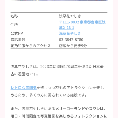
名称
浅草花やしき
〒111-0032 東京都台東区浅
住所
草2-28-1
公式HP
浅草花やしき
電話番号
03-3842-8780
花乃和服からのアクセス
店舗から徒歩9分
浅草花やしきは、2023年に開園170周年を迎えた日本最
古の遊園地です。
レトロな雰囲気
を残しつつ22ものアトラクションを楽し
めるため、多くの方に愛されている施設です。
また、浅草花やしきにある
メリーゴーランドやスワンは、
曜日・時間限定で写真撮影を楽しめるフォトラクションに