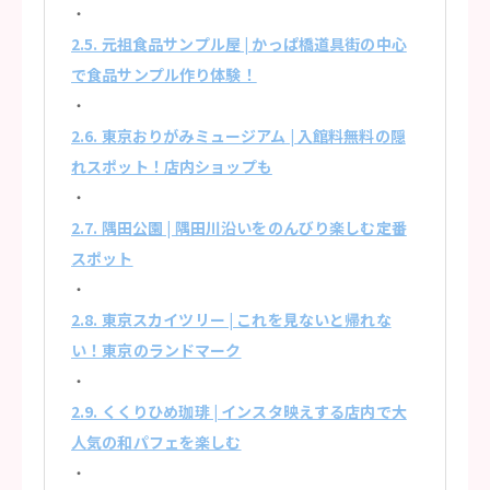
2.5. 元祖食品サンプル屋 | かっぱ橋道具街の中心
で食品サンプル作り体験！
2.6. 東京おりがみミュージアム | 入館料無料の隠
れスポット！店内ショップも
2.7. 隅田公園 | 隅田川沿いをのんびり楽しむ定番
スポット
2.8. 東京スカイツリー | これを見ないと帰れな
い！東京のランドマーク
2.9. くくりひめ珈琲 | インスタ映えする店内で大
人気の和パフェを楽しむ