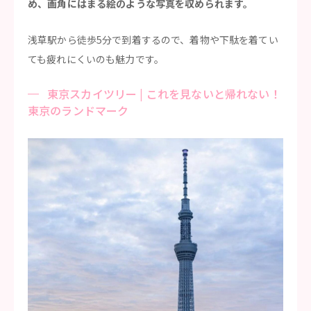
め、画角にはまる絵のような写真を収められます。
浅草駅から徒歩5分で到着するので、着物や下駄を着てい
ても疲れにくいのも魅力です。
東京スカイツリー | これを見ないと帰れない！
東京のランドマーク