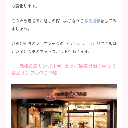
も変化します。
そのため着物でお越しの際は乗りながら
写真撮影
をしてみ
ましょう。
さらに園外のマル花マークのついた扉は、行列ができるほ
ど女子に人気のフォトスポットもあります。
元祖食品サンプル屋 | かっぱ橋道具街の中心で
食品サンプル作り体験！