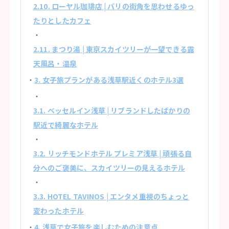
2.10. ローヤル珈琲店 | パリの街角を思わせるゆっ
たりとしたカフェ
2.11. まつり湯 | 東京スカイツリーが一望できる露
天風呂・温泉
3. 女子旅プランがある浅草駅近くのホテル3選
3.1. ベッセルイン浅草 | リブランドしたばかりの
駅近で綺麗なホテル
3.2. リッチモンドホテル プレミア浅草 | 頑張る自
分へのご褒美に、スカイツリーの見えるホテル
3.3. HOTEL TAVINOS | エンタメ重視のちょっと
変わったホテル
4. 浅草で女子旅を楽しむための注意点