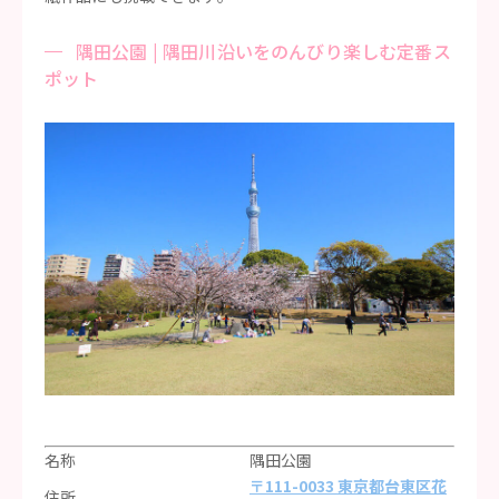
隅田公園 | 隅田川沿いをのんびり楽しむ定番ス
ポット
名称
隅田公園
〒111-0033 東京都台東区花
住所