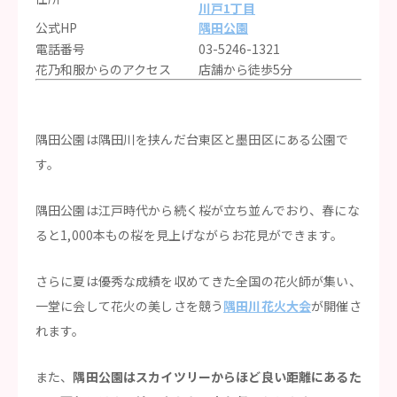
川戸1丁目
公式HP
隅田公園
電話番号
03-5246-1321
花乃和服からのアクセス
店舗から徒歩5分
隅田公園は隅田川を挟んだ台東区と墨田区にある公園で
す。
隅田公園は江戸時代から続く桜が立ち並んでおり、春にな
ると1,000本もの桜を見上げながらお花見ができます。
さらに夏は優秀な成績を収めてきた全国の花火師が集い、
一堂に会して花火の美しさを競う
隅田川花火大会
が開催さ
れます。
また、
隅田公園はスカイツリーからほど良い距離にあるた