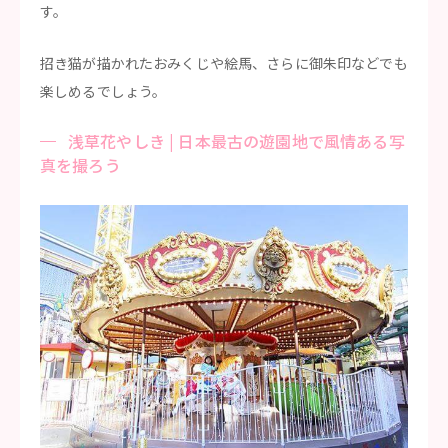
す。
招き猫が描かれたおみくじや絵馬、さらに御朱印などでも
楽しめるでしょう。
浅草花やしき | 日本最古の遊園地で風情ある写
真を撮ろう