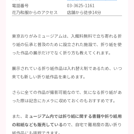
電話番号
03-3625-1161
花乃和服からのアクセス
店舗から徒歩14分
東京おりがみミュージアムは、入館料無料で立ち寄れる折
り紙の伝承と普及のために設立された施設で、折り紙を使
った作品の展示だけでなく折り方も教えてくれます。
展示されている折り紙作品は入れ替え制であるため、いつ
来ても新しい折り紙作品を楽しめます。
さらに全ての作品が撮影可能なので、気になる折り紙があ
った際は記念にカメラに収めておくのもおすすめです。
また、
ミュージアム内では折り紙に関する書籍や折り紙用
の和紙なども販売している
ので、自宅で難易度の高い折り
紙作品にも挑戦できます。