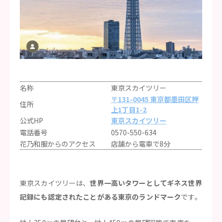
名称
東京スカイツリー
〒131-0045 東京都墨田区押
住所
上1丁目1-2
公式HP
東京スカイツリー
電話番号
0570-550-634
花乃和服からのアクセス
店舗から電車で8分
東京スカイツリーは、
世界一高いタワーとしてギネス世界
記録にも認定されたことがある東京のランドマーク
です。