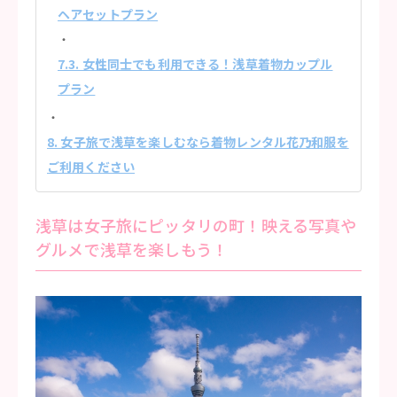
ヘアセットプラン
7.3. 女性同士でも利用できる！浅草着物カップル
プラン
8. 女子旅で浅草を楽しむなら着物レンタル花乃和服を
ご利用ください
浅草は女子旅にピッタリの町！映える写真や
グルメで浅草を楽しもう！