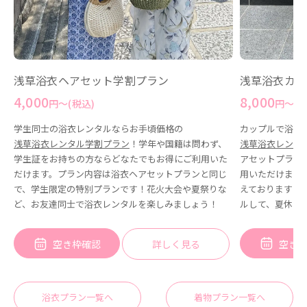
浅草浴衣カッ
浅草浴衣ヘアセット学割プラン
8,000
4,000
円〜(税
円〜(税込)
カップルで浴衣
学生同士の浴衣レンタルならお手頃価格の
浅草浴衣レンタ
浅草浴衣レンタル学割プラン
！学年や国籍は問わず、
アセットプラン
学生証をお持ちの方ならどなたでもお得にご利用いた
用いただけます
だけます。プラン内容は浴衣ヘアセットプランと同じ
えておりますの
で、学生限定の特別プランです！花火大会や夏祭りな
ルして、夏休み
ど、お友達同士で浴衣レンタルを楽しみましょう！
空き
空き枠確認
詳しく見る
浴衣プラン一覧へ
着物プラン一覧へ