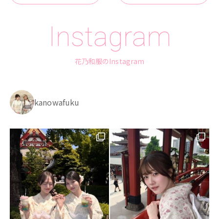
Instagram
花乃和服のInstagram
kanowafuku