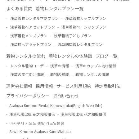
よくある質問
着物レンタルプラン一覧
浅草着物レンタル学割プラン
浅草着物カップルプラン
浅草着物ヘアセットプラン
浅草着物ベーシックプラン
浅草着物メンズプラン
浅草着物子どもプラン
浅草袴ヘアセットプラン
浅草訪問着レンタルプラン
着物レンタルの流れ
着物レンタルの体験談
ブログ一覧
レンタル着物コーデ
浅草の情報
浅草のカップル向け情報
浅草の学生向け情報
着物の知識
着物レンタルの情報
運営会社情報
採用情報
サービス利用規約
特定商取引法
プライバシーポリシー
お問い合わせ
Asakusa Kimono Rental Kanowafuku(English Web Site)
浅草和服出租 花之和服租借
淺草和服出租 花之和服租借
아사쿠사 기모노 렌탈 카노일본옷
Sewa Kimono Asakusa KanoWafuku