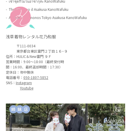
เช่าชุดกิโมโนอาซากุสะ KanoWafuku
Thuê kimono ở Asakusa KanoWafuku
Alquiler de kimonos Tokyo Asakusa KanoWafuku
浅草着物レンタル花乃和服
〒111-0034
東京都台東区雷門２丁目１６−９
住所：
HULIC＆New雷門 ９Ｆ
営業時間：9:00〜18:00（最終受付時
間：16:00、最終返却時間：17:30）
定休日：年中無休
電話番号：
050-1807-5852
SNS：
Instagram
Youtube