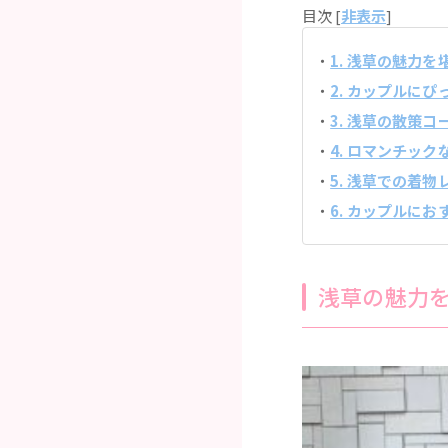
目次 [
非表示
]
1. 浅草の魅力
2. カップルに
3. 浅草の散策
4. ロマンチッ
5. 浅草での着
6. カップルに
浅草の魅力