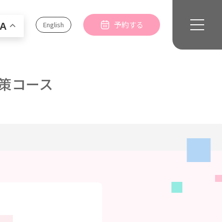
予約する
English
A
策コース