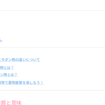
くし
柄とモダン柄の違いについて
古典柄とは？
モダン柄とは？
た着物で着物散策を楽しもう！
種類と意味