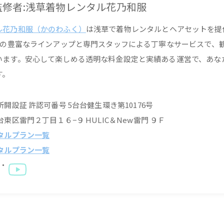
修者:
浅草着物レンタル花乃和服
ル花乃和服（かのわふく）
は浅草で着物レンタルとヘアセットを提
以上の豊富なラインアップと専門スタッフによる丁寧なサービスで、
います。安心して楽しめる透明な料金設定と実績ある運営で、あな
す。
開設証 許認可番号 5台台健生環き第10176号
東区雷門２丁目１６−９ HULIC＆New雷門 ９Ｆ
タルプラン一覧
タルプラン一覧