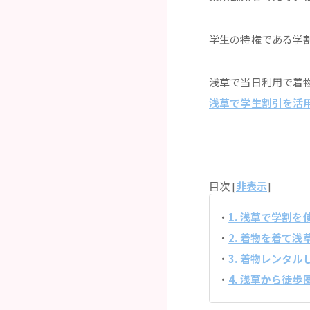
学生の特権である学
浅草で当日利用で着
浅草で学生割引を活
目次 [
非表示
]
1. 浅草で学割
2. 着物を着て
3. 着物レンタ
4. 浅草から徒