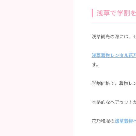
浅草で学割を
浅草観光の際には、
浅草着物レンタル花
す。
学割価格で、着物レ
本格的なヘアセット
花乃和服の
浅草着物