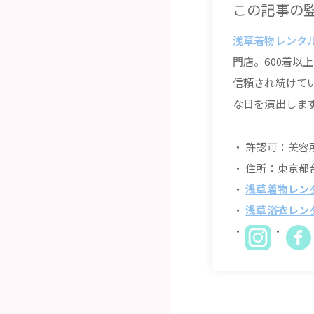
この記事の監
浅草着物レンタ
門店。600着
信頼され続けて
な日を演出しま
許認可：美容所
住所：東京都台
浅草着物レン
浅草浴衣レン