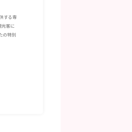
供する専
観光客に
たの特別