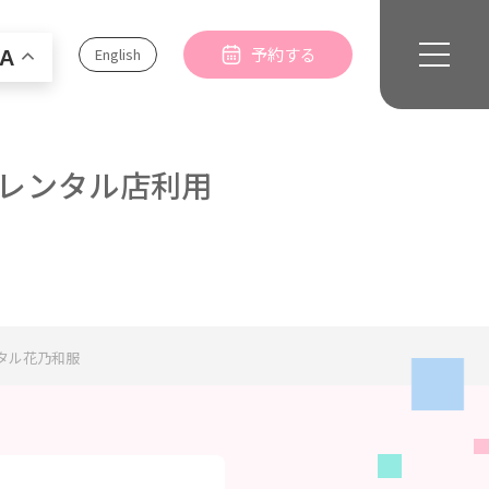
予約する
English
A
レンタル店利用
タル花乃和服