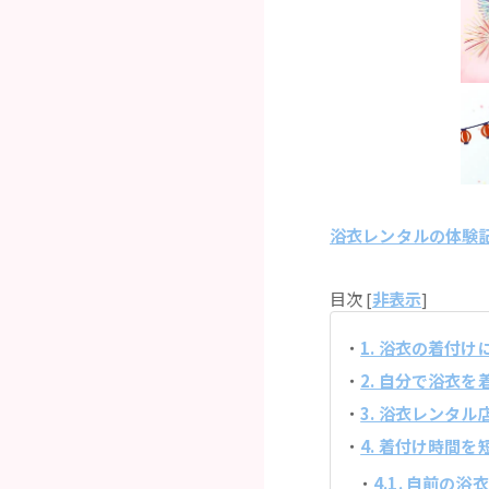
浴衣レンタルの体験
目次 [
非表示
]
1. 浴衣の着付
2. 自分で浴衣
3. 浴衣レンタ
4. 着付け時間
4.1. 自前