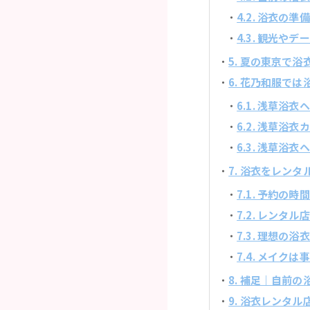
4.2. 浴衣
4.3. 観光
5. 夏の東京で
6. 花乃和服で
6.1. 浅草浴
6.2. 浅草浴
6.3. 浅草浴
7. 浴衣をレン
7.1. 予約
7.2. レン
7.3. 理想
7.4. メイ
8. 補足｜自前
9. 浴衣レンタ