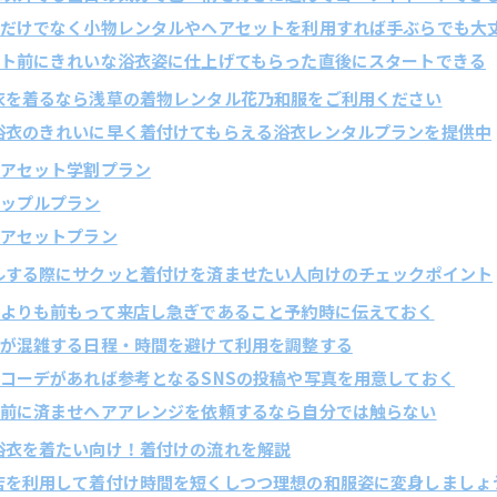
の準備だけでなく小物レンタルやヘアセットを利用すれば手ぶらでも大
やデート前にきれいな浴衣姿に仕上げてもらった直後にスタートできる
浴衣を着るなら浅草の着物レンタル花乃和服をご利用ください
は浴衣のきれいに早く着付けてもらえる浴衣レンタルプランを提供中
衣ヘアセット学割プラン
衣カップルプラン
衣ヘアセットプラン
タルする際にサクッと着付けを済ませたい人向けのチェックポイント
の時間よりも前もって来店し急ぎであること予約時に伝えておく
タル店が混雑する日程・時間を避けて利用を調整する
の浴衣コーデがあれば参考となるSNSの投稿や写真を用意しておく
クは事前に済ませヘアアレンジを依頼するなら自分では触らない
の浴衣を着たい向け！着付けの流れを解説
ル店を利用して着付け時間を短くしつつ理想の和服姿に変身しましょ