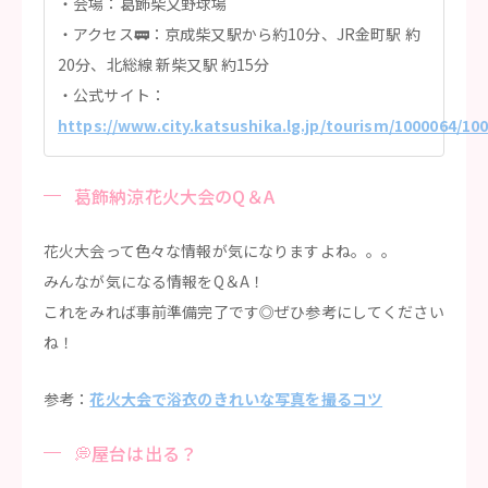
会場：葛飾柴又野球場
アクセス🚃：京成柴又駅から約10分、JR金町駅 約
20分、北総線 新柴又駅 約15分
公式サイト：
https://www.city.katsushika.lg.jp/tourism/1000064/10
葛飾納涼花火大会のQ＆A
花火大会って色々な情報が気になりますよね。。。
みんなが気になる情報をQ＆A！
これをみれば事前準備完了です◎ぜひ参考にしてください
ね！
参考：
花火大会で浴衣のきれいな写真を撮るコツ
💭屋台は出る？