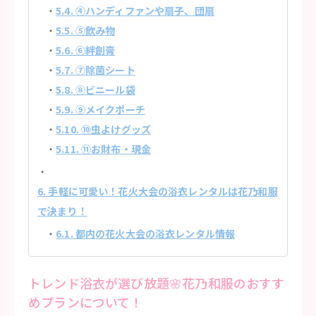
5.4. ④ハンディファンや扇子、団扇
5.5. ⑤飲み物
5.6. ⑥絆創膏
5.7. ⑦除菌シート
5.8. ⑧ビニール袋
5.9. ⑨メイクポーチ
5.10. ⑩虫よけグッズ
5.11. ⑪お財布・現金
6. 手軽に可愛い！花火大会の浴衣レンタルは花乃和服
で決まり！
6.1. 都内の花火大会の浴衣レンタル情報
トレンド浴衣が選び放題🌸花乃和服のおすす
めプランについて！