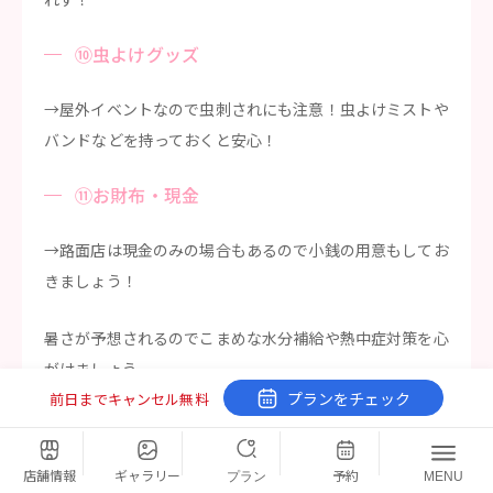
⑩虫よけグッズ
→屋外イベントなので虫刺されにも注意！虫よけミストや
バンドなどを持っておくと安心！
⑪お財布・現金
→路面店は現金のみの場合もあるので小銭の用意もしてお
きましょう！
暑さが予想されるのでこまめな水分補給や熱中症対策を心
がけましょう。
プランをチェック
前日までキャンセル無料
手軽に可愛い！花火大会の浴衣レンタルは花
乃和服で決まり！
店舗情報
ギャラリー
予約
プラン
MENU