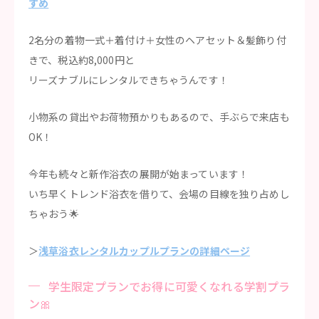
すめ
2名分の着物一式＋着付け＋女性のヘアセット＆髪飾り付
きで、税込約8,000円と
リーズナブルにレンタルできちゃうんです！
小物系の貸出やお荷物預かりもあるので、手ぶらで来店も
OK！
今年も続々と新作浴衣の展開が始まっています！
いち早くトレンド浴衣を借りて、会場の目線を独り占めし
ちゃおう🌟
＞
浅草浴衣レンタルカップルプランの詳細ページ
学生限定プランでお得に可愛くなれる学割プラ
ン🎀