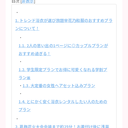
目次 [
非表示
]
1. トレンド浴衣が選び放題🌸花乃和服のおすすめプラ
ンについて！
1.1. 2人の思い出の1ページに◎カップルプランが
おすすめ過ぎる！
1.2. 学生限定プランでお得に可愛くなれる学割プ
ラン🎀
1.3. 大定番の女性ヘアセット込みプラン
1.4. とにかく安く浴衣レンタルしたい人のための
プラン
2. 葛飾花火大会会場まで約25分！お着付け後に浅草