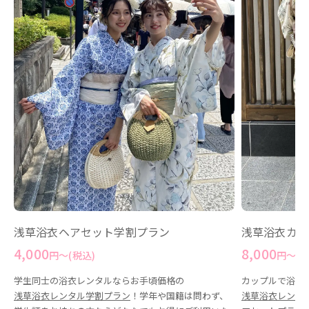
浅草浴衣カッ
浅草浴衣ヘアセット学割プラン
8,000
4,000
円〜(税
円〜(税込)
カップルで浴衣
学生同士の浴衣レンタルならお手頃価格の
浅草浴衣レンタ
浅草浴衣レンタル学割プラン
！学年や国籍は問わず、