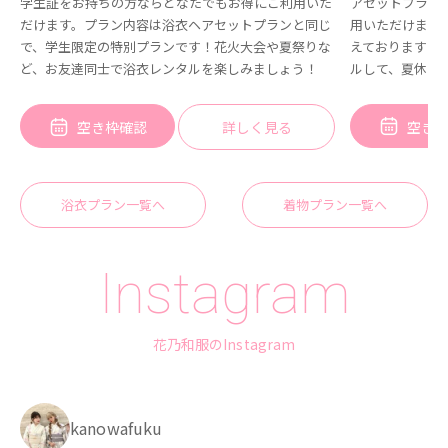
アセットプラン
学生証をお持ちの方ならどなたでもお得にご利用いた
用いただけます
だけます。プラン内容は浴衣ヘアセットプランと同じ
えておりますの
で、学生限定の特別プランです！花火大会や夏祭りな
ルして、夏休み
ど、お友達同士で浴衣レンタルを楽しみましょう！
空き
空き枠確認
詳しく見る
浴衣プラン一覧へ
着物プラン一覧へ
Instagram
花乃和服のInstagram
kanowafuku