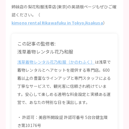
姉妹店の梨花和服浅草店(東京)の英語版ページもぜひご確
認ください。（
kimono rental Rikawafuku in Tokyo/Asakusa
）
この記事の監修者:
浅草着物レンタル花乃和服
浅草着物レンタル花乃和服（かのわふく）
は浅草で
着物レンタルとヘアセットを提供する専門店。600
着以上の豊富なラインアップと専門スタッフによる
丁寧なサービスで、観光客に信頼され続けていま
す。安心して楽しめる透明な料金設定と実績ある運
営で、あなたの特別な日を演出します。
許認可：美容所開設証 許認可番号 5台台健生環
き第10176号