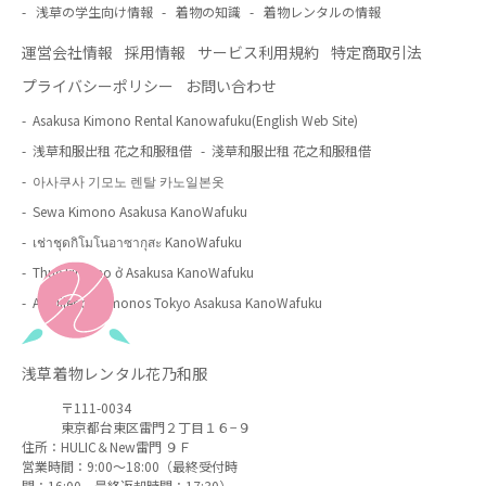
浅草の学生向け情報
着物の知識
着物レンタルの情報
運営会社情報
採用情報
サービス利用規約
特定商取引法
プライバシーポリシー
お問い合わせ
Asakusa Kimono Rental Kanowafuku(English Web Site)
浅草和服出租 花之和服租借
淺草和服出租 花之和服租借
아사쿠사 기모노 렌탈 카노일본옷
Sewa Kimono Asakusa KanoWafuku
เช่าชุดกิโมโนอาซากุสะ KanoWafuku
Thuê kimono ở Asakusa KanoWafuku
Alquiler de kimonos Tokyo Asakusa KanoWafuku
浅草着物レンタル花乃和服
〒111-0034
東京都台東区雷門２丁目１６−９
住所：
HULIC＆New雷門 ９Ｆ
営業時間：9:00〜18:00（最終受付時
間：16:00、最終返却時間：17:30）