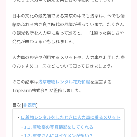
日本の文化の最先端である東京の中でも浅草は、今でも情
緒あふれる古き良き時代の風情が残っています。たくさん
の観光名所を人力車に乗って巡ると、一味違った楽しさや
発見が味わえるかもしれません。
人力車の歴史や利用するメリットや、人力車を利用した際
のおすすめコースなどについて知っておきましょう。
※この記事は
浅草着物レンタル花乃和服
を運営する
TripFarm株式会社が監修しました。
目次 [
非表示
]
1. 着物レンタルをしたときに人力車に乗るメリット
1.1. 着物姿の写真撮影をしてくれる
1.2. 車夫さんにはイケメンが多い？