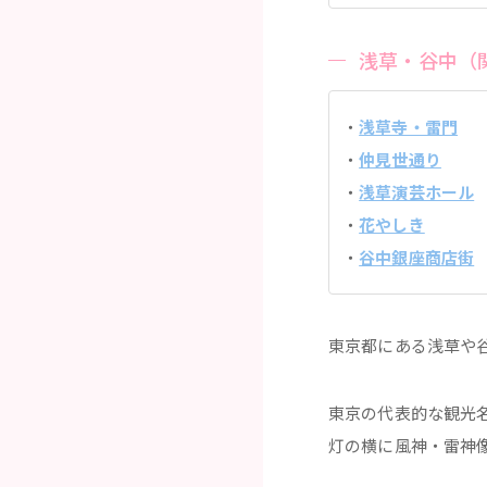
浅草・谷中（
浅草寺・雷門
仲見世通り
浅草演芸ホール
花やしき
谷中銀座商店街
東京都にある浅草や
東京の代表的な観光
灯の横に風神・雷神