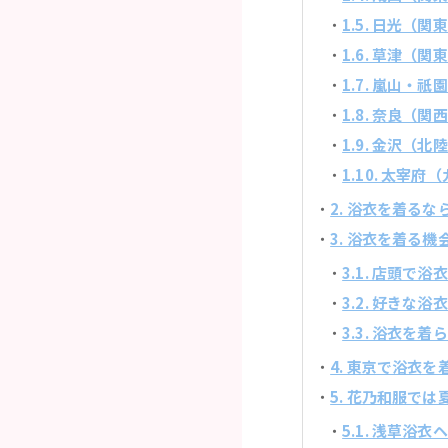
1.5. 日光（
1.6. 草津（
1.7. 嵐山・
1.8. 奈良（
1.9. 金沢（
1.10. 太宰
2. 浴衣を着る
3. 浴衣を着る
3.1. 店頭
3.2. 好き
3.3. 浴衣
4. 東京で浴衣
5. 花乃和服で
5.1. 浅草浴