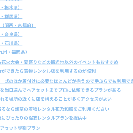
関東・栃木県）
関東・群馬県）
祇園（関西・京都府）
関西・奈良県）
北陸・石川県）
府（九州・福岡県）
なら花火大会・夏祭りなどの観光地以外のイベントもおすすめ
機会ができたら着物レンタル店を利用するのが便利
で浴衣一式のほか着付けに必要なほとんどが揃うので手ぶらでも利用で
な浴衣を当日選んでヘアセットまでプロに依頼できるプランがある
を着られる場所の近くに店を構えることが多くアクセスがよい
を着るなら浅草の着物レンタル花乃和服をご利用ください
は夏にぴったりの浴衣レンタルプランを提供中
衣ヘアセット学割プラン