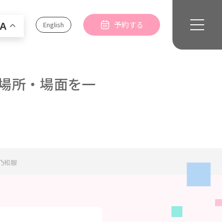
予約する
English
A
場所・場面を一
乃和服